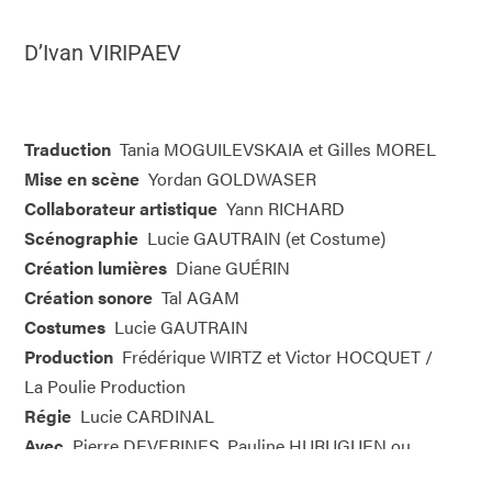
D’Ivan VIRIPAEV
Traduction
Tania MOGUILEVSKAIA et Gilles MOREL
Mise en scène
Yordan GOLDWASER
Collaborateur artistique
Yann RICHARD
Scénographie
Lucie GAUTRAIN (et Costume)
Création lumières
Diane GUÉRIN
Création sonore
Tal AGAM
Costumes
Lucie GAUTRAIN
Production
Frédérique WIRTZ et Victor HOCQUET /
La Poulie Production
Régie
Lucie CARDINAL
Avec
Pierre DEVERINES, Pauline HURUGUEN ou
Julie MOULIER, Jeanne LEPERS, Barthélémy